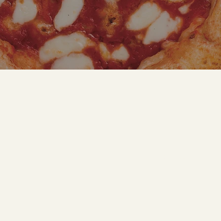
Tip "00" Pizza Unu
1 X 25 KG
İtalya’nın en kaliteli buğdaylarında
üretilmiş, rafine bir pizza unudur.
Neapolitan pizza yapımı için kullanıl