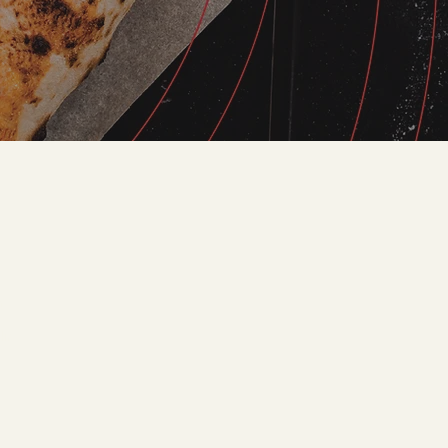
n
ır.